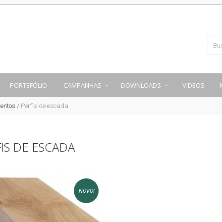
PORTEFÓLIO
CAMPANHAS
DOWNLOADS
VIDEOS
entos
/
Perfis de escada
IS DE ESCADA
NOVO!