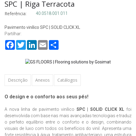
SPC | Riga Terracota
Referência:
40.0518.001.011
Pavimento vinílico SPC | SOLID CLICK XL
Partilhar:
Facebook
Twitter
LinkedIn
Email
Share
Descrição
Anexos
Catálogos
O design e o conforto aos seus pés!
A nova linha de pavimento vinílico
SPC | SOLID CLICK XL
foi
desenvolvida com base nas mais avançadas tecnologias e traduz
o perfeito equilíbrio entre o conforto e o design, combinando
visuais de luxo com todos os benefícios do vinil. Apresenta uma
forte resistência à água, tratamento antibacteriano, uma estrutura