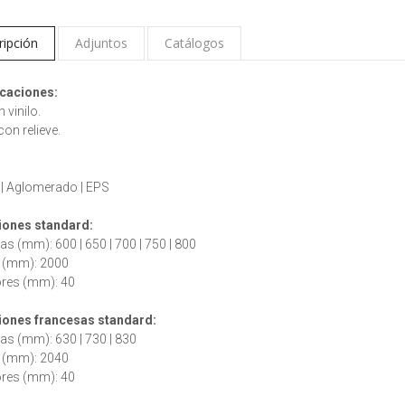
ripción
Adjuntos
Catálogos
icaciones:
 vinilo.
con relieve.
:
 | Aglomerado | EPS
ones standard:
as (mm): 600 | 650 | 700 | 750 | 800
s (mm): 2000
ores (mm): 40
iones francesas
standard
:
as (mm): 630 | 730 | 830
s (mm): 2040
ores (mm): 40