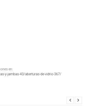
iones en:
as-y-jambas-43/aberturas-de-vidrio-367/