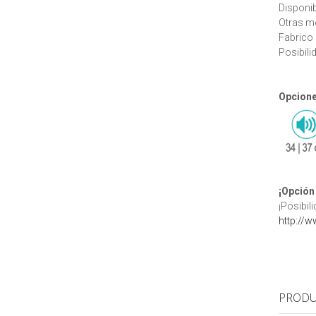
Disponibl
Otras me
Fabrico 
Posibili
Opcion
¡Opción 
¡Posibil
http://
PRODU