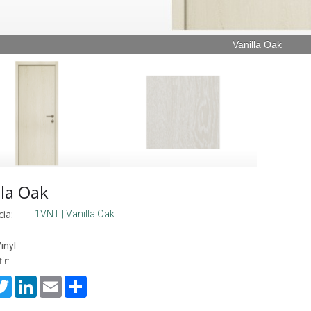
Vanilla Oak
lla Oak
ia:
1VNT | Vanilla Oak
inyl
ir:
cebook
Twitter
LinkedIn
Email
Share