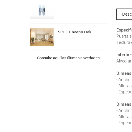
Desc
Especif
SPC | Havana Oak
Puerta en
Textura 
Interior
Consulte aquí las últimas novedades!
Alveolar
Dimensi
- Anchur
- Altura
- Espes
Dimens
- Anchur
- Altura
- Espes