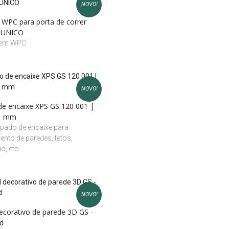
NOVO!
 WPC para porta de correr
 UNICO
 em WPC
NOVO!
de encaixe XPS GS 120 001 |
21 mm
ipado de encaixe para
ento de paredes, tetos,
o, etc.
NOVO!
decorativo de parede 3D GS -
d