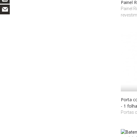
Painel 
Painel R
revestim
Porta c
- 1 folh
Portas c