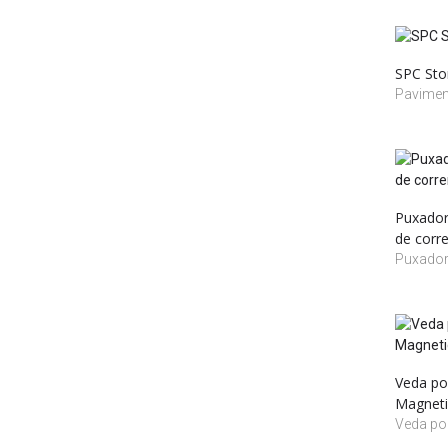
SPC Sto
Pavimen
Puxador
de corre
Puxador 
Veda por
Magneti
Veda por