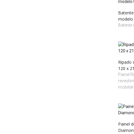
Batente
modelo
Batente
Ripado 
120 x 
Painel R
revestim
mobiliári
Painel 
Diamon