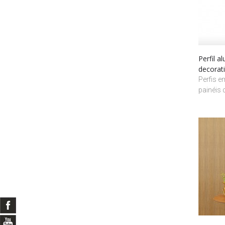
Perfil a
decorat
Perfis e
painéis 