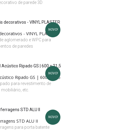
ecorativo de parede 3D
NOVO!
 decorativos - VINYL PLASTER
 de aglomerado e WPC para
mentos de paredes
NOVO!
cústico Ripado GS | 600 x 21,5
ipado para revestimento de
 mobiliário, etc.
NOVO!
erragens STD ALU II
erragens para porta batente